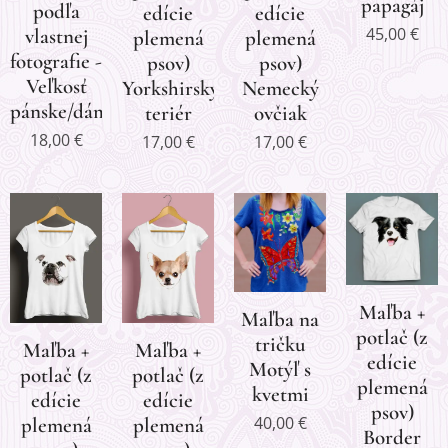
papagáj
podľa
edície
edície
45,00
€
vlastnej
plemená
plemená
fotografie -
psov)
psov)
Veľkosť
Yorkshirský
Nemecký
pánske/dámske
teriér
ovčiak
18,00
€
17,00
€
17,00
€
Maľba +
Maľba na
potlač (z
tričku
Maľba +
Maľba +
edície
Motýľ s
potlač (z
potlač (z
plemená
kvetmi
edície
edície
psov)
40,00
€
plemená
plemená
Border