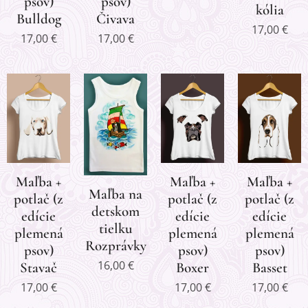
psov)
psov)
kólia
Bulldog
Čivava
17,00
€
17,00
€
17,00
€
Maľba +
Maľba +
Maľba +
Maľba na
potlač (z
potlač (z
potlač (z
detskom
edície
edície
edície
tielku
plemená
plemená
plemená
Rozprávky
psov)
psov)
psov)
16,00
€
Stavač
Boxer
Basset
17,00
€
17,00
€
17,00
€