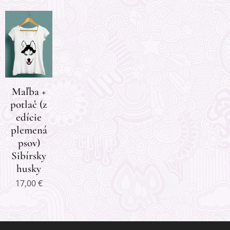
Maľba +
potlač (z
edície
plemená
psov)
Sibírsky
husky
17,00
€