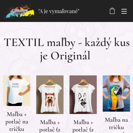
"A je vymaľované"
TEXTIL maľby - každý kus
je Originál
Maľba +
Maľba na
potlač na
Maľba +
Maľba +
tričku
tričku
potlač (z
potlač (z