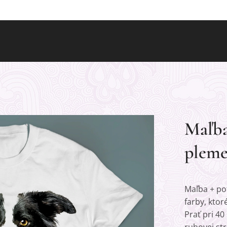
Maľba 
pleme
Maľba + pot
farby, ktor
Prať pri 40