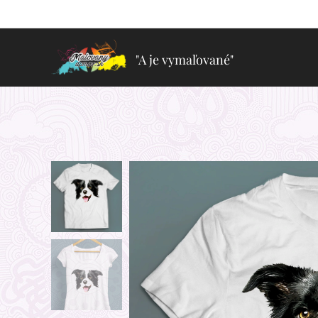
"A je vymaľované"