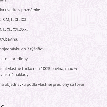
any.
ička uveďte v poznámke.
 S,M, L, XL, XXL
, L, XL, XXL,XXXL
00%bavlna.
objednávku do 3 týždňov.
astnej predlohy.
slať vlastné tričko (len 100% bavlna, max %
 vlastné náklady.
 na objednávku podľa vlastnej predlohy sa tovar
.