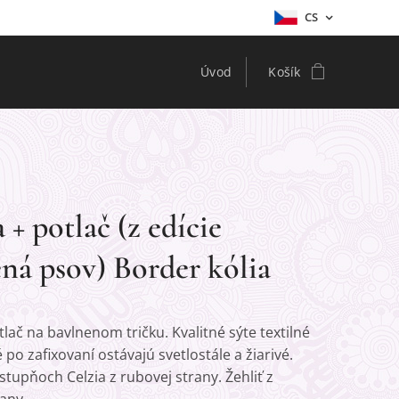
CS
Úvod
Košík
+ potlač (z edície
ná psov) Border kólia
lač na bavlnenom tričku. Kvalitné sýte textilné
é po zafixovaní ostávajú svetlostále a žiarivé.
 stupňoch Celzia z rubovej strany. Žehliť z