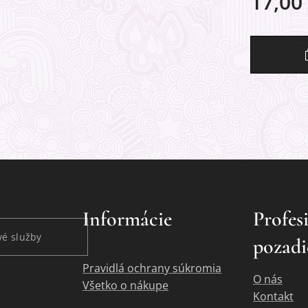
17,00
Informácie
Profes
é služby
pozadi
Pravidlá ochrany súkromia
O nás
Všetko o nákupe
Kontakt