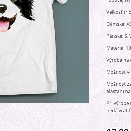
rubovej str
Veľkosť tr
Dámske: XS,
Pánske: S,M
Materiál 1
Výroba na 
Možnosť vl
Možnosť za
elastan) na
Pri výrobe
nedá vrátiť