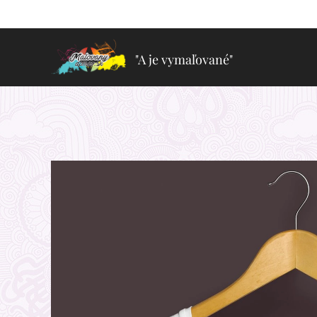
"A je vymaľované"