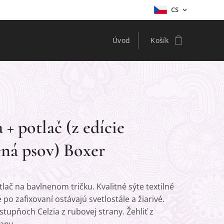
CS
Úvod
Košík
+ potlač (z edície
ná psov) Boxer
lač na bavlnenom tričku. Kvalitné sýte textilné
é po zafixovaní ostávajú svetlostále a žiarivé.
 stupňoch Celzia z rubovej strany. Žehliť z