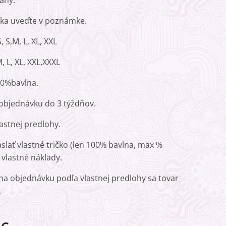
any.
ička uveďte v poznámke.
 S,M, L, XL, XXL
, L, XL, XXL,XXXL
00%bavlna.
objednávku do 3 týždňov.
astnej predlohy.
slať vlastné tričko (len 100% bavlna, max %
 vlastné náklady.
 na objednávku podľa vlastnej predlohy sa tovar
.