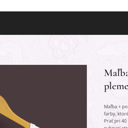
Maľba 
pleme
Maľba + pot
farby, ktor
Prať pri 40