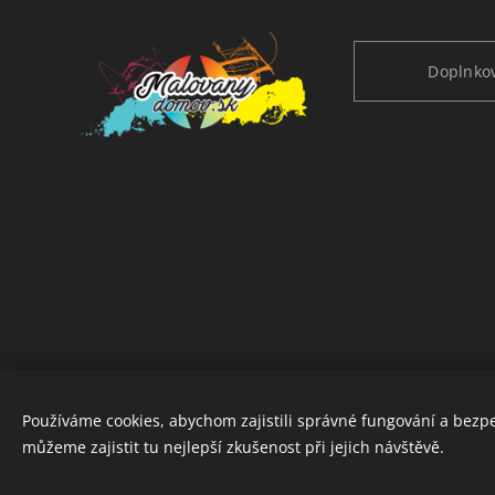
Doplnkov
Používáme cookies, abychom zajistili správné fungování a bezp
můžeme zajistit tu nejlepší zkušenost při jejich návštěvě.
Copyright © 2020 www.malovanydomov.sk
Cookies