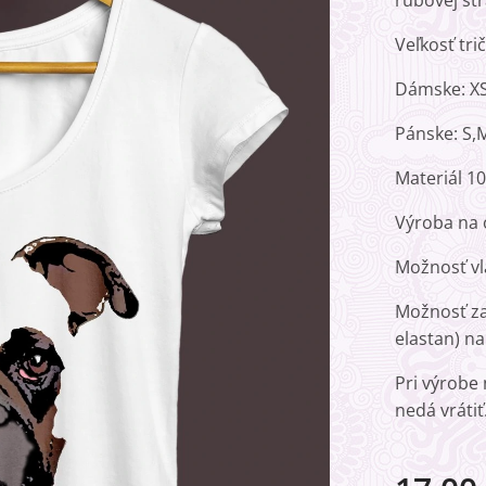
rubovej str
Veľkosť tr
Dámske: XS,
Pánske: S,M
Materiál 1
Výroba na 
Možnosť vl
Možnosť za
elastan) na
Pri výrobe
nedá vrátiť