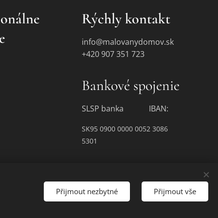
ionálne
Rýchly kontakt
e
info@malovanydomov.sk
+420 907 351 723
Bankové spojenie
SLSP banka IBAN:
SK95 0900 0000 0052 3086
5301
Přijmout nezbytné
Přijmout vše
Jazyky
Čeština
Slovenčina