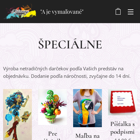
"A je vymaľované"
ŠPECIÁLNE
Výroba netradičných darčekov podľa Vašich predstáv na
objednávku. Dodanie podľa náročnosti, zvyčajne do 14 dní.
Píšťalka s
podpismi
Pre
Maľba na