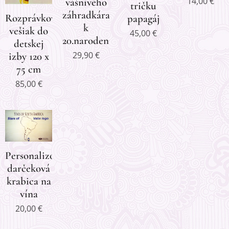
14,00
€
vášnivého
tričku
záhradkára
Rozprávkový
papagáj
k
vešiak do
45,00
€
20.narodeninám
detskej
29,90
€
izby 120 x
75 cm
85,00
€
Personalizovaná
darčeková
krabica na
vína
20,00
€