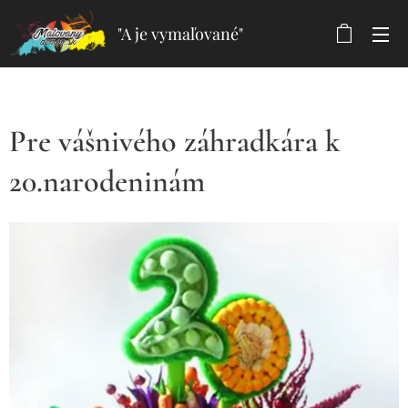
"A je vymaľované"
Pre vášnivého záhradkára k
20.narodeninám