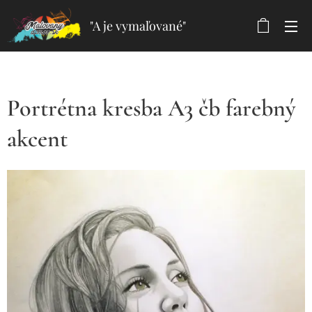
"A je vymaľované"
Portrétna kresba A3 čb farebný
akcent