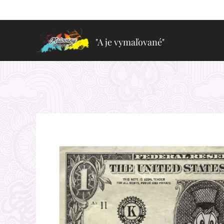
"A je vymaľované"