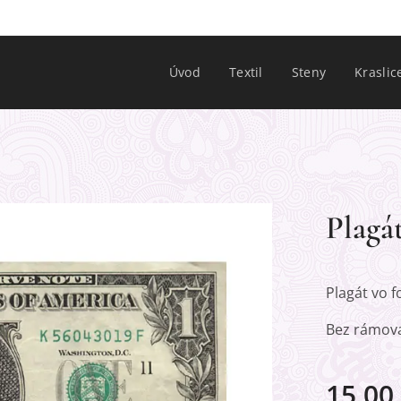
Úvod
Textil
Steny
Kraslic
Plagá
Plagát vo f
Bez rámova
15,00