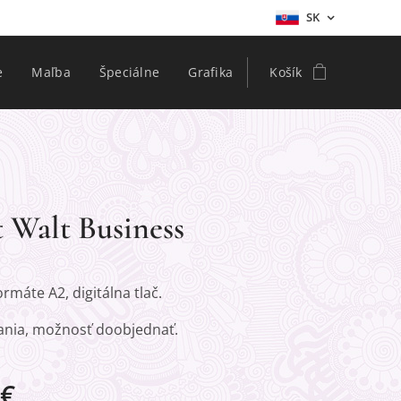
SK
e
Maľba
Špeciálne
Grafika
Košík
t Walt Business
ormáte A2, digitálna tlač.
nia, možnosť doobjednať.
€