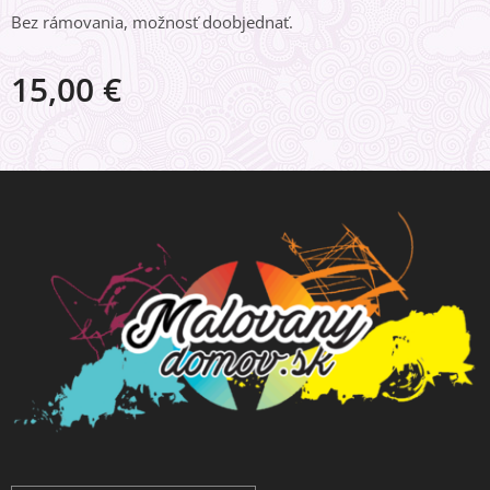
Bez rámovania, možnosť doobjednať.
15,00
€