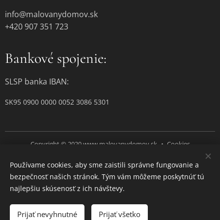
info@malovanydomov.sk
+420 907 351 723
Bankové spojenie:
SLSP banka IBAN:
SK95 0900 0000 0052 3086 5301
Copyright © 2020 www.malovanydomov.sk
Cookies
Používame cookies, aby sme zaistili správne fungovanie a
Jazyky
bezpečnosť našich stránok. Tým vám môžeme poskytnúť tú
Čeština
Slovenčina
najlepšiu skúsenosť z ich návštevy.
Do košíka
Prijať nevyhnutné
Prijať všetko