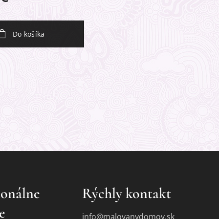
Do košíka
ionálne
Rýchly kontakt
e
info@malovanydomov.sk