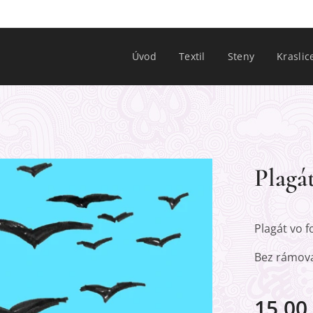
Úvod
Textil
Steny
Kraslic
Plagá
Plagát vo f
Bez rámova
15,00