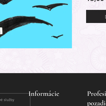
Informácie
Profes
é služby
pozadi