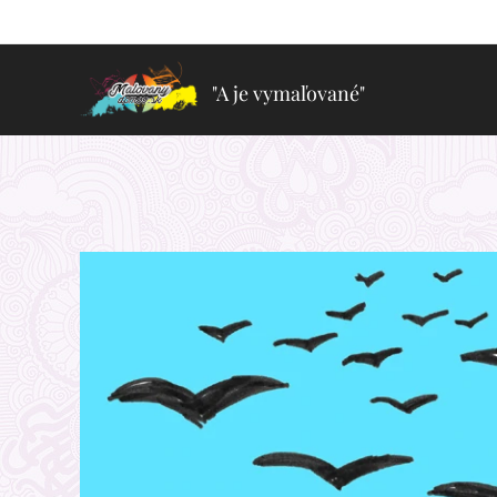
"A je vymaľované"