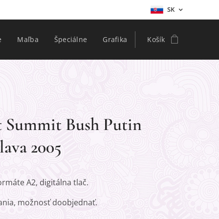
SK
e
Maľba
Špeciálne
Grafika
Košík
t Summit Bush Putin
lava 2005
ormáte A2, digitálna tlač.
nia, možnosť doobjednať.