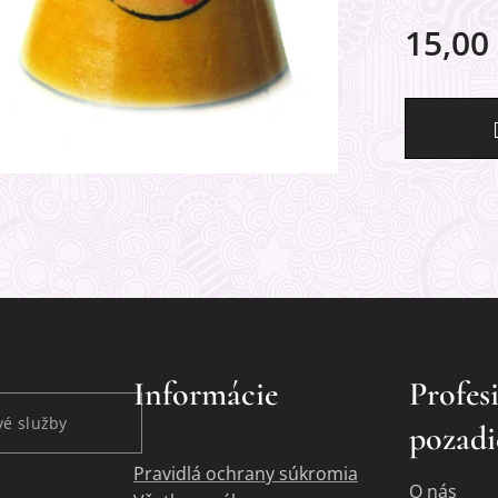
15,00
Informácie
Profes
é služby
pozadi
Pravidlá ochrany súkromia
O nás