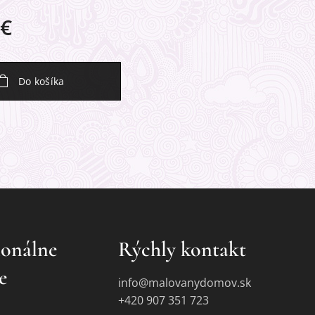
€
Do košíka
ionálne
Rýchly kontakt
e
info@malovanydomov.sk
+420 907 351 723