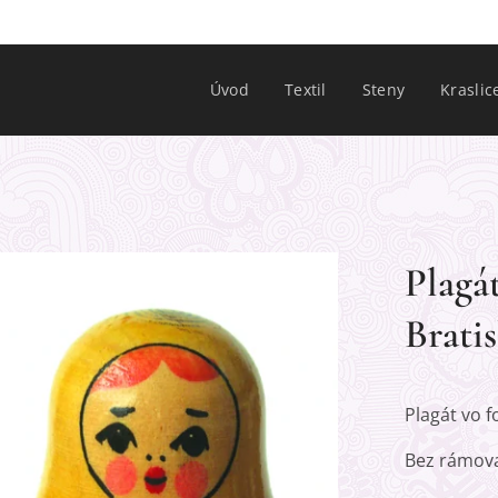
Úvod
Textil
Steny
Kraslic
Plagá
Bratis
Plagát vo f
Bez rámova