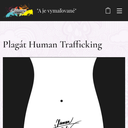
"A je vymaľované"
Plagát Human Trafficking