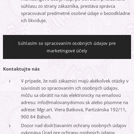
súhlasu zo strany zákazníka, prestáva správca
spracovávať predmetné osobné údaje o bezodkladne
ich likviduje.
Súhlasím so spracovaním osobných údajov pre
marketingové účely
Kontaktujte nás
V prípade, že naši zákazníci majú akékoľvek otázky v
súvislosti so spracovaním ich osobných údajov,
môžu sa obrátiť na nás elektronicky na emailovú
adresu: info@malovanydomov.sk alebo písomne na
adrese: Mgr.art. Viera Batková, Partizánska 192/11,
900 84 Báhoň.
Dozor nad dodržiavaním ochrany osobných údajov
vykonáva Úrad pre ochranu osobných údajov