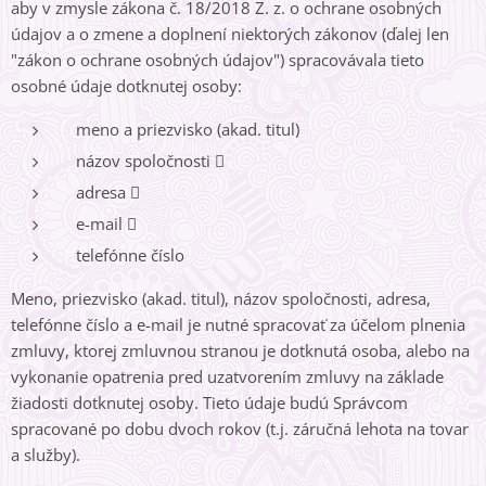
aby v zmysle zákona č. 18/2018 Z. z. o ochrane osobných
údajov a o zmene a doplnení niektorých zákonov (ďalej len
"zákon o ochrane osobných údajov") spracovávala tieto
osobné údaje dotknutej osoby:
meno a priezvisko (akad. titul)
názov spoločnosti 
adresa 
e-mail 
telefónne číslo
Meno, priezvisko (akad. titul), názov spoločnosti, adresa,
telefónne číslo a e-mail je nutné spracovať za účelom plnenia
zmluvy, ktorej zmluvnou stranou je dotknutá osoba, alebo na
vykonanie opatrenia pred uzatvorením zmluvy na základe
žiadosti dotknutej osoby. Tieto údaje budú Správcom
spracované po dobu dvoch rokov (t.j. záručná lehota na tovar
a služby).