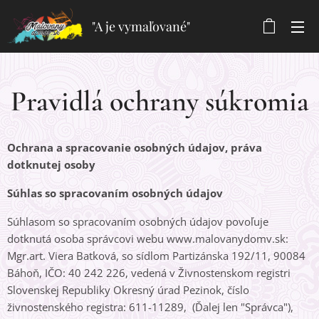
"A je vymaľované"
Pravidlá ochrany súkromia
Ochrana a spracovanie osobných údajov, práva
dotknutej osoby
Súhlas so spracovaním osobných údajov
Súhlasom so spracovaním osobných údajov povoľuje
dotknutá osoba správcovi webu www.malovanydomv.sk:
Mgr.art. Viera Batková, so sídlom Partizánska 192/11, 90084
Báhoň, IČO: 40 242 226, vedená v Živnostenskom registri
Slovenskej Republiky Okresný úrad Pezinok, číslo
živnostenského registra: 611-11289, (Ďalej len "Správca"),