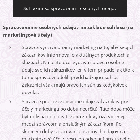
Súhlasím so spracovaním osobných údajov
Spracovávanie osobných údajov na základe súhlasu (na
marketingové účely)
Správca využíva priamy marketing na to, aby svojich
zákazníkov informoval o aktuálnych produktoch a
službách. Na tento účel využíva správca osobné
údaje svojich zákazníkov len v tom prípade, ak títo k
tomu správcovi udelili predchádzajúci súhlas.
Zákazníci však majú právo ich súhlas kedykoľvek
odvolať.
Správca spracováva osobné údaje zákazníkov pre
účely marketingu po dobu neurčitú. Táto doba môže
byť odlišná od doby trvania zmluvy uzatvorenej
medzi správcom a príslušným zákazníkom. Po
skončení doby spracovania osobných údajov na
marketingové účely, resp. po odvolaní príslušného