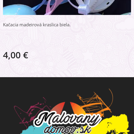
Kačacia madeirová kraslica biela.
4,00
€