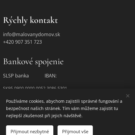
Rýchly kontakt
info@malovanydomov.sk
+420 907 351 723
Bankové spojenie
SLSP banka IBAN:
SK95 0900 0000 0052 3086 5301
Používáme cookies, abychom zajistili správné fungování a
bezpečnost našich stránek. Tím vám můžeme zajistit tu
Copyright © 2020 www.malovanydomov.sk
Cookies
nejlepší zkušenost při jejich návštěvě.
Jazyky
Přijmout nezbytné
Přijmout vše